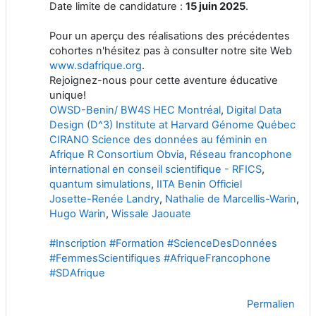
Date limite de candidature :
15 juin 2025
.
Pour un aperçu des réalisations des précédentes
cohortes n'hésitez pas à consulter notre site Web
www.sdafrique.org
.
Rejoignez-nous pour cette aventure éducative
unique!
OWSD-Benin/ BW4S
HEC Montréal
,
Digital Data
Design (D^3) Institute at Harvard
Génome Québec
CIRANO
Science des données au féminin en
Afrique
R Consortium
Obvia
,
Réseau francophone
international en conseil scientifique - RFICS
,
quantum simulations
,
IITA Benin Officiel
Josette-Renée Landry
,
Nathalie de Marcellis-Warin
,
Hugo Warin
,
Wissale Jaouate
#
Inscription
#
Formation
#
ScienceDesDonnées
#
FemmesScientifiques
#
AfriqueFrancophone
#
SDAfrique
Permalien