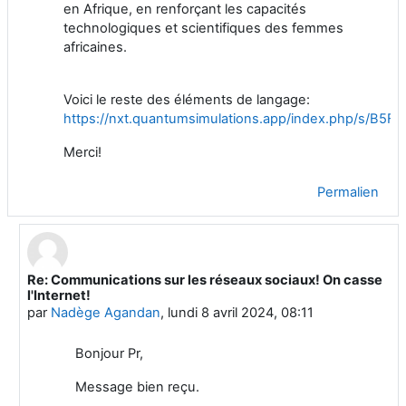
en Afrique, en renforçant les capacités
technologiques et scientifiques des femmes
africaines.
Voici le reste des éléments de langage:
https://nxt.quantumsimulations.app/index.php/s/B5
Merci!
Permalien
Re: Communications sur les réseaux sociaux! On casse
En réponse à Thierry Warin
l'Internet!
par
Nadège Agandan
,
lundi 8 avril 2024, 08:11
Bonjour Pr,
Message bien reçu.