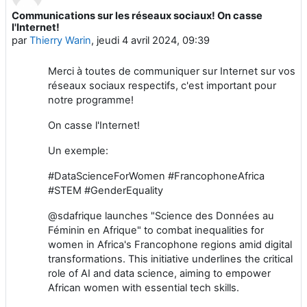
Communications sur les réseaux sociaux! On casse
Nombre de réponses : 1
l'Internet!
par
Thierry Warin
,
jeudi 4 avril 2024, 09:39
Merci à toutes de communiquer sur Internet sur vos
réseaux sociaux respectifs, c'est important pour
notre programme!
On casse l'Internet!
Un exemple:
#DataScienceForWomen #FrancophoneAfrica
#STEM #GenderEquality
@sdafrique launches "Science des Données au
Féminin en Afrique" to combat inequalities for
women in Africa's Francophone regions amid digital
transformations. This initiative underlines the critical
role of AI and data science, aiming to empower
African women with essential tech skills.