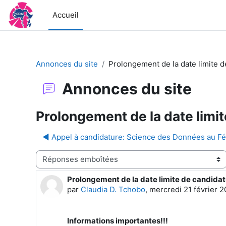
Passer au contenu principal
Accueil
Annonces du site
Prolongement de la date limite d
Annonces du site
Prolongement de la date limi
◀︎ Appel à candidature: Science des Données au F
Type d'affichage
Prolongement de la date limite de candida
Nombre de réponses : 0
par
Claudia D. Tchobo
,
mercredi 21 février 
Informations importantes!!!