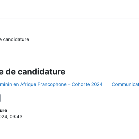
e candidature
te de candidature
éminin en Afrique Francophone – Cohorte 2024
Communicatio
ture
2024, 09:43